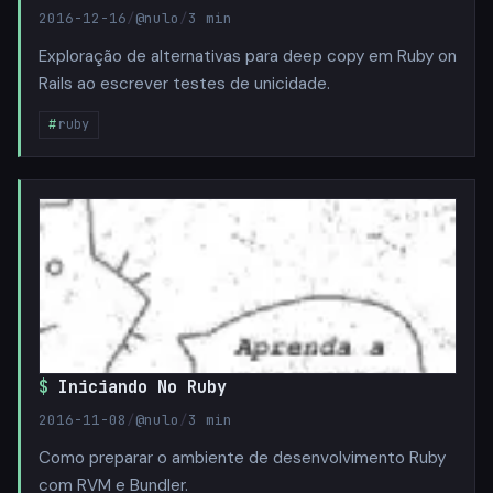
2016-12-16
/
@nulo
/
3 min
Exploração de alternativas para deep copy em Ruby on
Rails ao escrever testes de unicidade.
ruby
Iniciando No Ruby
2016-11-08
/
@nulo
/
3 min
Como preparar o ambiente de desenvolvimento Ruby
com RVM e Bundler.