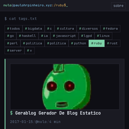
nulo
@
paulohrpinheiro.xyz
:/ruby$
sobre
$ cat tags.txt
todos
bigdata
c
cultura
diversos
fedora
go
haskell
ia
javascript
lgpd
linux
perl
politica
política
python
ruby
rust
server
v
Gerablog Gerador De Blog Estatico
2017-01-15
/
@nulo
/
4 min