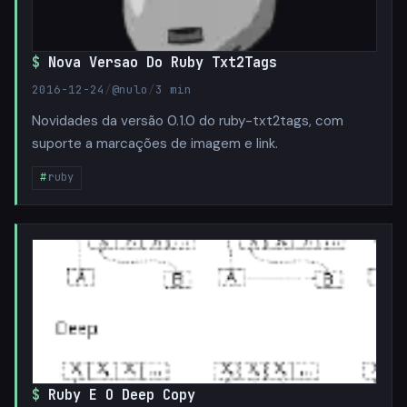
Nova Versao Do Ruby Txt2Tags
2016-12-24
/
@nulo
/
3 min
Novidades da versão 0.1.0 do ruby-txt2tags, com
suporte a marcações de imagem e link.
ruby
Ruby E O Deep Copy