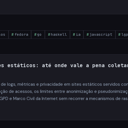
sos
fedora
go
haskell
ia
javascript
lg
es estáticos: até onde vale a pena coleta
de logs, métricas e privacidade em sites estáticos servidos com
ação de acessos, os limites entre anonimização e pseudonimizaç
GPD e Marco Civil da Internet sem recorrer a mecanismos de ra