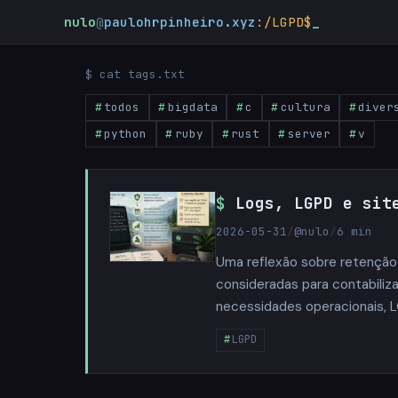
nulo
@
paulohrpinheiro.xyz
:/LGPD$
_
$ cat tags.txt
todos
bigdata
c
cultura
diver
python
ruby
rust
server
v
Logs, LGPD e sit
2026-05-31
/
@nulo
/
6 min
Uma reflexão sobre retenção 
consideradas para contabiliz
necessidades operacionais, L
LGPD