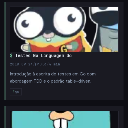
Testes Na Linguagem Go
2018-09-24
/
@nulo
/
4 min
Introdução à escrita de testes em Go com
abordagem TDD e o padrão table-driven.
go