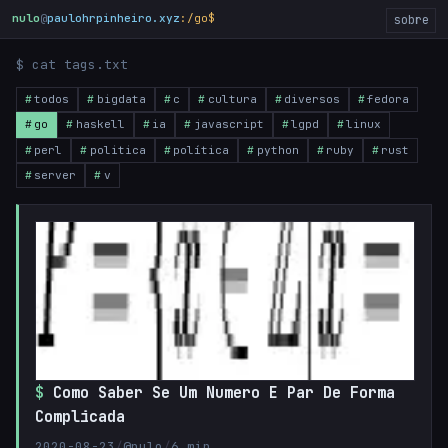
nulo
@
paulohrpinheiro.xyz
:/go$
_
sobre
$ cat tags.txt
todos
bigdata
c
cultura
diversos
fedora
go
haskell
ia
javascript
lgpd
linux
perl
politica
política
python
ruby
rust
server
v
Como Saber Se Um Numero E Par De Forma
Complicada
2020-08-23
/
@nulo
/
6 min