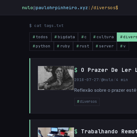
nulo
@
paulohrpinheiro.xyz
:/diversos$
_
$ cat tags.txt
todos
bigdata
c
cultura
diver
python
ruby
rust
server
v
O Prazer De Ler 
2018-07-27
/
@nulo
/
4 min
Reflexão sobre o prazer estét
diversos
Trabalhando Remo