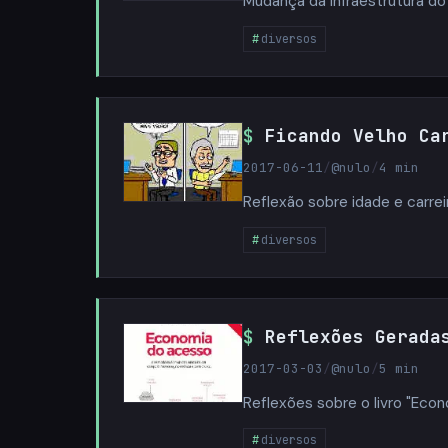
Mudança da infraestrutura d
diversos
Ficando Velho Ca
2017-06-11
/
@nulo
/
4 min
Reflexão sobre idade e carre
diversos
Reflexões Gerada
2017-03-03
/
@nulo
/
5 min
Reflexões sobre o livro "Eco
diversos