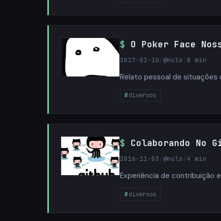
O Poker Face Nos
2017-01-16
/
@nulo
/
8 min
Relato pessoal de situações d
diversos
Colaborando No G
2016-11-03
/
@nulo
/
4 min
Experiência de contribuição
diversos