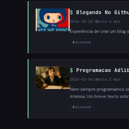
Blogando No Gith
2016-10-20
/
@nulo
/
4 min
Experiência de criar um blog
diversos
Programacao Adli
2016-03-06
/
@nulo
/
2 min
Nem sempre programamos segu
intensa. Um breve texto sobr
diversos