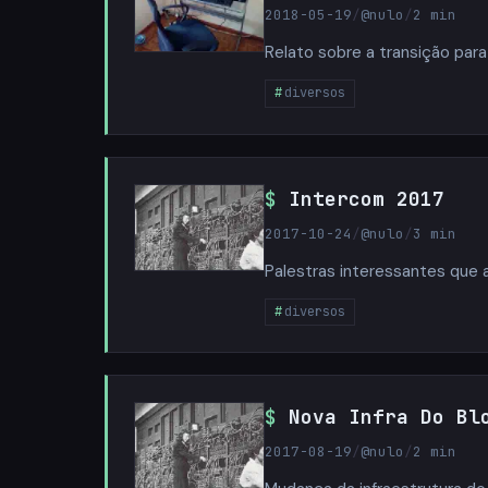
2018-05-19
/
@nulo
/
2 min
Relato sobre a transição para
diversos
Intercom 2017
2017-10-24
/
@nulo
/
3 min
Palestras interessantes que a
diversos
Nova Infra Do Bl
2017-08-19
/
@nulo
/
2 min