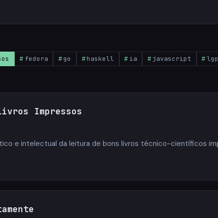
sos
fedora
go
haskell
ia
javascript
lg
Livros Impressos
ico e intelectual da leitura de bons livros técnico-científicos i
tamente