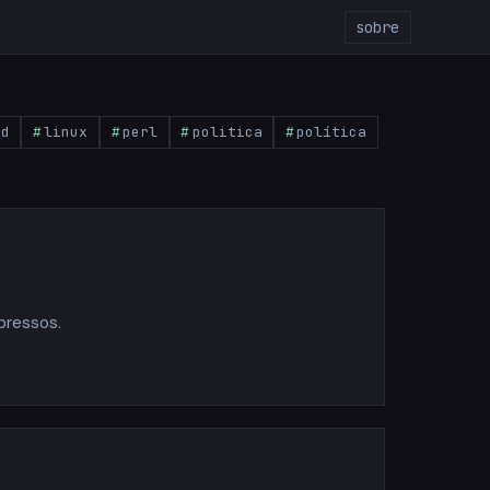
sobre
pd
linux
perl
politica
política
mpressos.