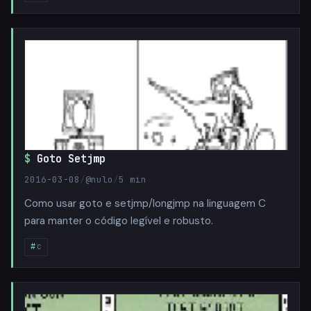
Goto Setjmp
2016-03-08
/
@nulo
/
5 min
Como usar goto e setjmp/longjmp na linguagem C
para manter o código legível e robusto.
c