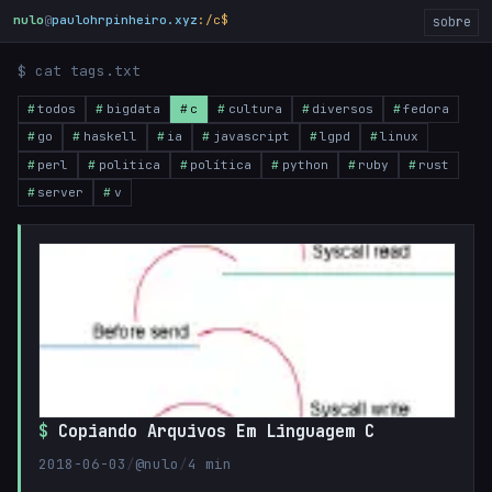
nulo
@
paulohrpinheiro.xyz
:/c$
sobre
$ cat tags.txt
todos
bigdata
c
cultura
diversos
fedora
go
haskell
ia
javascript
lgpd
linux
perl
politica
política
python
ruby
rust
server
v
Copiando Arquivos Em Linguagem C
2018-06-03
/
@nulo
/
4 min