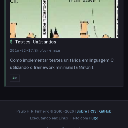
Testes Unitarios
2016-02-17
/
@nulo
/
4 min
Como implementar testes unitários em linguagem C
utilizando o framework minimalista MinUnit.
c
Paulo H. R. Pinheiro © 2010–2026 |
Sobre
|
RSS
|
GitHub
Executando em: Linux · Feito com
Hugo