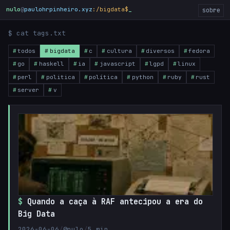
nulo
@
paulohrpinheiro.xyz
:/bigdata$
_
sobre
$ cat tags.txt
todos
bigdata
c
cultura
diversos
fedora
go
haskell
ia
javascript
lgpd
linux
perl
politica
política
python
ruby
rust
server
v
Quando a caça à RAF antecipou a era do
Big Data
2026-06-06
/
@nulo
/
5 min