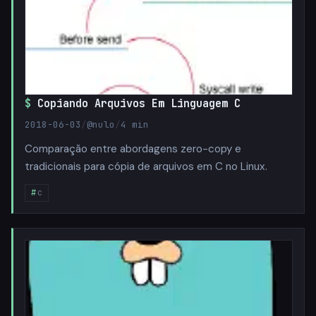
Copiando Arquivos Em Linguagem C
2018-06-03
/
@nulo
/
4 min
Comparação entre abordagens zero-copy e
tradicionais para cópia de arquivos em C no Linux.
c