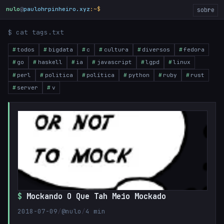
nulo
@
paulohrpinheiro.xyz
:~$
_
sobre
$ cat tags.txt
todos
bigdata
c
cultura
diversos
fedora
go
haskell
ia
javascript
lgpd
linux
perl
politica
política
python
ruby
rust
server
v
Mockando O Que Tah Meio Mockado
2018-07-09
/
@nulo
/
4 min