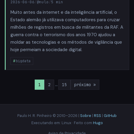
2026-06-06
/
@nulo
/
5 min
Muito antes da internet e da inteligência artificial, o
Estado alemão já utilizava computadores para cruzar
milhões de registros em busca de militantes da RAF. A
guerra contra o terrorismo dos anos 1970 ajudou a
moldar as tecnologias e os métodos de vigilância que
hoje permeiam a sociedade digital.
bigdata
1
2
…
15
próximo »
Paulo H. R. Pinheiro © 2010–2026 |
Sobre
|
RSS
|
GitHub
Executando em: Linux · Feito com
Hugo
Aviso de Privacidade