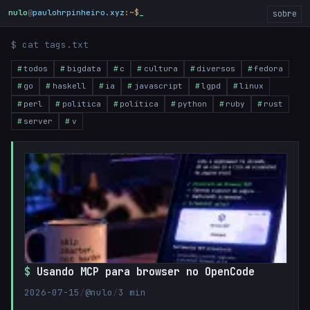
nulo
@
paulohrpinheiro.xyz
:~$
sobre
$ cat tags.txt
todos
bigdata
c
cultura
diversos
fedora
go
haskell
ia
javascript
lgpd
linux
perl
politica
política
python
ruby
rust
server
v
Usando MCP para browser no OpenCode
2026-07-15
/
@nulo
/
3 min