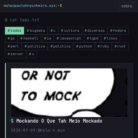
nulo
@
paulohrpinheiro.xyz
:~$
_
sobre
$ cat tags.txt
todos
bigdata
c
cultura
diversos
fedora
go
haskell
ia
javascript
lgpd
linux
perl
politica
política
python
ruby
rust
server
v
Mockando O Que Tah Meio Mockado
2018-07-09
/
@nulo
/
4 min