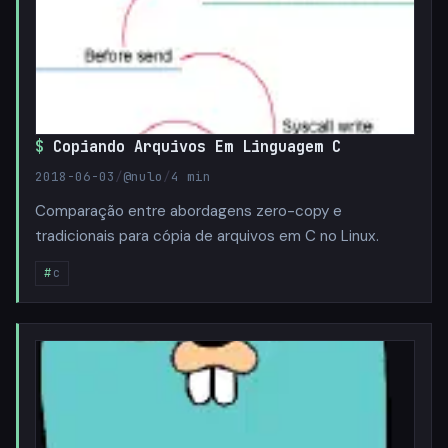
Copiando Arquivos Em Linguagem C
2018-06-03
/
@nulo
/
4 min
Comparação entre abordagens zero-copy e
tradicionais para cópia de arquivos em C no Linux.
c