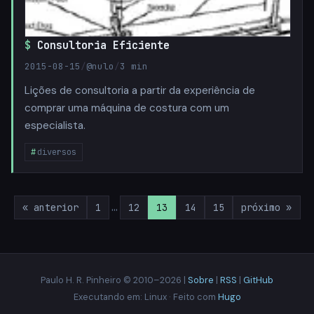
Consultoria Eficiente
2015-08-15
/
@nulo
/
3 min
Lições de consultoria a partir da experiência de
comprar uma máquina de costura com um
especialista.
diversos
« anterior
1
…
12
13
14
15
próximo »
Paulo H. R. Pinheiro © 2010–2026 |
Sobre
|
RSS
|
GitHub
Executando em: Linux · Feito com
Hugo