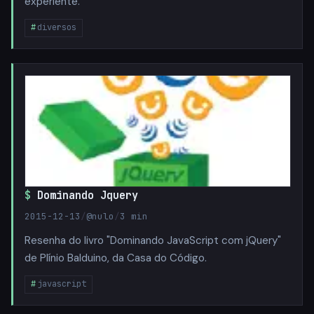
experiente.
diversos
Dominando Jquery
2015-12-13
/
@nulo
/
3 min
Resenha do livro "Dominando JavaScript com jQuery"
de Plínio Balduino, da Casa do Código.
javascript