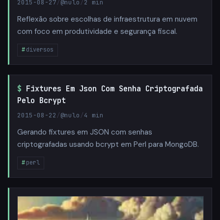
2015-08-27
/
@nulo
/
2 min
Reflexão sobre escolhas de infraestrutura em nuvem
com foco em produtividade e segurança fiscal.
diversos
Fixtures Em Json Com Senha Criptografada
Pelo Bcrypt
2015-08-22
/
@nulo
/
4 min
Gerando fixtures em JSON com senhas
criptografadas usando bcrypt em Perl para MongoDB.
perl