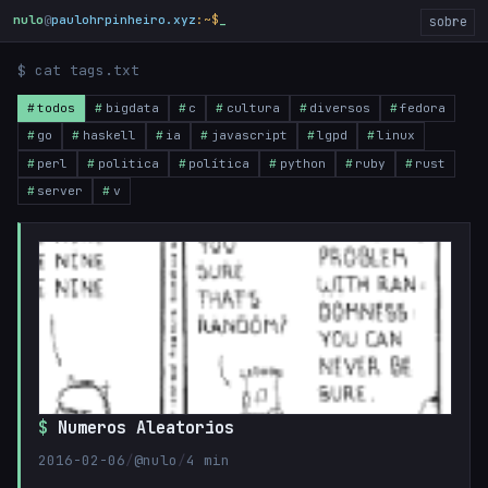
nulo
@
paulohrpinheiro.xyz
:~$
sobre
$ cat tags.txt
todos
bigdata
c
cultura
diversos
fedora
go
haskell
ia
javascript
lgpd
linux
perl
politica
política
python
ruby
rust
server
v
Numeros Aleatorios
2016-02-06
/
@nulo
/
4 min