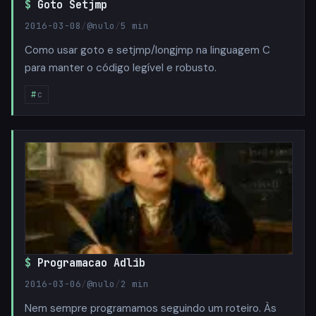
Goto Setjmp
2016-03-08
/
@nulo
/
5 min
Como usar goto e setjmp/longjmp na linguagem C
para manter o código legível e robusto.
c
Programacao Adlib
2016-03-06
/
@nulo
/
2 min
Nem sempre programamos seguindo um roteiro. Às