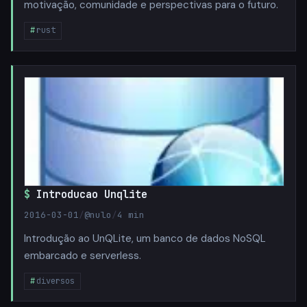
motivação, comunidade e perspectivas para o futuro.
rust
Introducao Unqlite
2016-03-01
/
@nulo
/
4 min
Introdução ao UnQLite, um banco de dados NoSQL
embarcado e serverless.
diversos