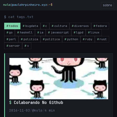
nulo
@
paulohrpinheiro.xyz
:~$
_
sobre
$ cat tags.txt
todos
bigdata
c
cultura
diversos
fedora
go
haskell
ia
javascript
lgpd
linux
perl
politica
política
python
ruby
rust
server
v
Colaborando No Github
2016-11-03
/
@nulo
/
4 min