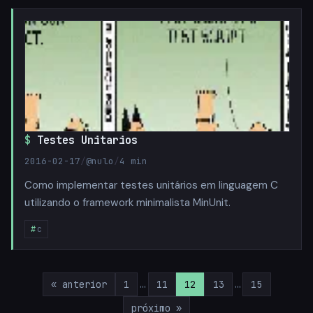
Testes Unitarios
2016-02-17
/
@nulo
/
4 min
Como implementar testes unitários em linguagem C
utilizando o framework minimalista MinUnit.
c
« anterior
1
…
11
12
13
…
15
próximo »