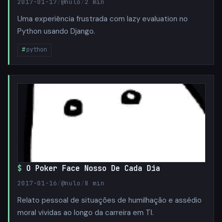
2017-01-17
/
@nulo
/
2 min
Uma experiência frustrada com lazy evaluation no
Python usando Django.
python
O Poker Face Nosso De Cada Dia
2017-01-16
/
@nulo
/
8 min
Relato pessoal de situações de humilhação e assédio
moral vividas ao longo da carreira em TI.