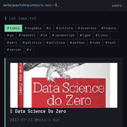
nulo
@
paulohrpinheiro.xyz
:~$
sobre
$ cat tags.txt
todos
bigdata
c
cultura
diversos
fedora
go
haskell
ia
javascript
lgpd
linux
perl
politica
política
python
ruby
rust
server
v
Data Science Do Zero
2017-07-23
/
@nulo
/
4 min