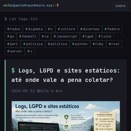
nulo
@
paulohrpinheiro.xyz
:~$
_
sobre
$ cat tags.txt
todos
bigdata
c
cultura
diversos
fedora
go
haskell
ia
javascript
lgpd
linux
perl
politica
política
python
ruby
rust
server
v
Logs, LGPD e sites estáticos:
até onde vale a pena coletar?
2026-05-31
/
@nulo
/
6 min