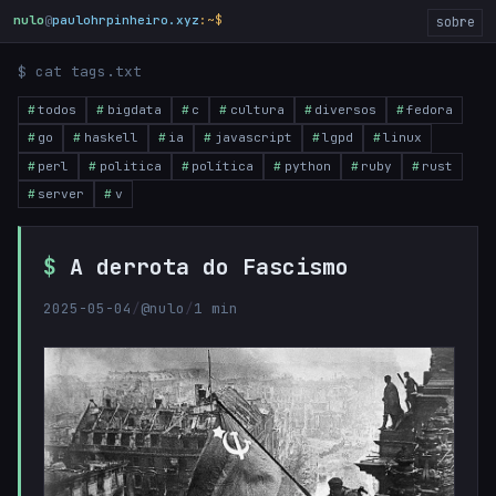
nulo
@
paulohrpinheiro.xyz
:~$
sobre
$ cat tags.txt
todos
bigdata
c
cultura
diversos
fedora
go
haskell
ia
javascript
lgpd
linux
perl
politica
política
python
ruby
rust
server
v
A derrota do Fascismo
2025-05-04
/
@nulo
/
1 min