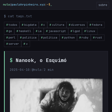
nulo
@
paulohrpinheiro.xyz
:~$
sobre
$ cat tags.txt
todos
bigdata
c
cultura
diversos
fedora
go
haskell
ia
javascript
lgpd
linux
perl
politica
política
python
ruby
rust
server
v
Nanook, o Esquimó
2025-04-10
/
@nulo
/
2 min