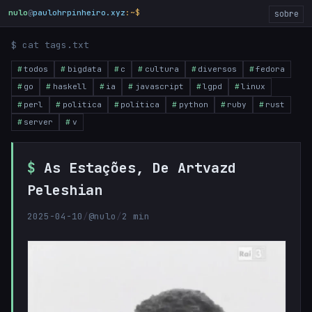
nulo
@
paulohrpinheiro.xyz
:~$
sobre
$ cat tags.txt
todos
bigdata
c
cultura
diversos
fedora
go
haskell
ia
javascript
lgpd
linux
perl
politica
política
python
ruby
rust
server
v
As Estações, De Artvazd
Peleshian
2025-04-10
/
@nulo
/
2 min