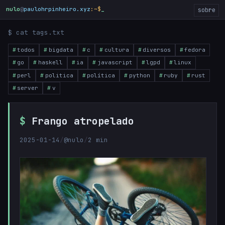
nulo
@
paulohrpinheiro.xyz
:~$
sobre
$ cat tags.txt
todos
bigdata
c
cultura
diversos
fedora
go
haskell
ia
javascript
lgpd
linux
perl
politica
política
python
ruby
rust
server
v
Frango atropelado
2025-01-14
/
@nulo
/
2 min