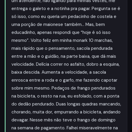
um atendente, não ligando para minhas vestes, me
entrega o galeto e a notinha pra pagar. Pergunta se é
só isso, como eu queria um pedacinho de costela e
uma porção de maionese também… Mas, bem
educadinho, apenas respondi que “hoje é só isso
mesmo”. Volto feliz em minha monark 10 marchas,
mais rápido que o pensamento, sacola pendurada
entre a mão e o guidão, na parte baixa, que dá mais
velocidade. Delícia correr no asfalto, dobro a esquina,
baixa descida. Aumenta a velocidade, a sacola
enrosca entre a roda e o garfo, me fazendo capotar
sobre mim mesmo. Pedaços de frango pendurados
na bicicleta, o resto na rua, eu esfolado, com a ponta
do dedão pendurado. Duas longas quadras mancando,
chorando, muita dor, empurrando a bicicleta, andando
devagar. Nesse mês não teve o frango de domingo
na semana de pagamento. Falhei miseravelmente na