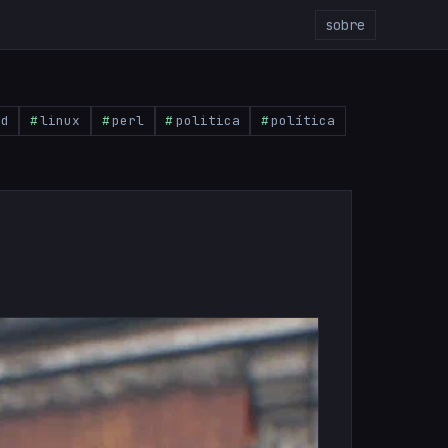
sobre
pd
linux
perl
politica
política