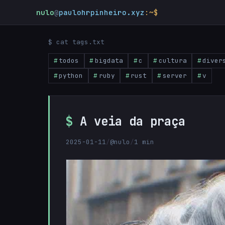
nulo
@
paulohrpinheiro.xyz
:~$
$ cat tags.txt
todos
bigdata
c
cultura
diver
python
ruby
rust
server
v
A veia da praça
2025-01-11
/
@nulo
/
1 min