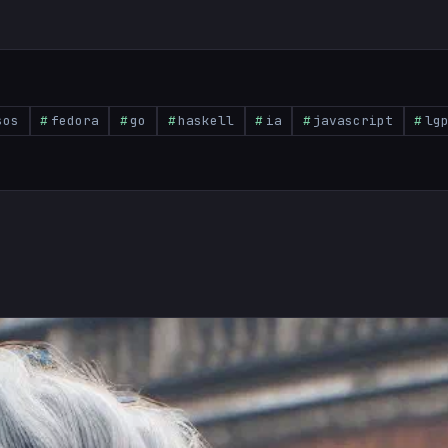
sos
fedora
go
haskell
ia
javascript
lg