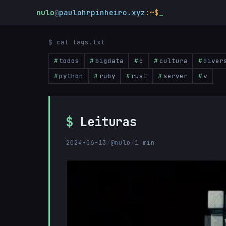
nulo
@
paulohrpinheiro.xyz
:~$
$ cat tags.txt
todos
bigdata
c
cultura
diver
python
ruby
rust
server
v
Leituras
2024-06-13
/
@nulo
/
1 min