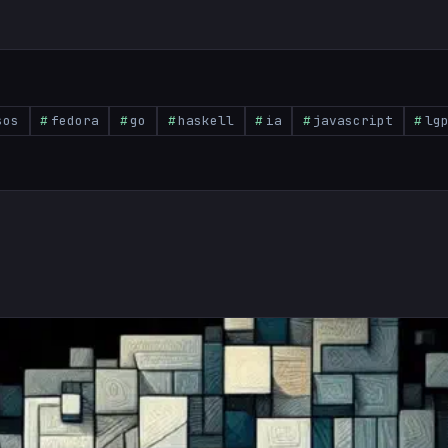
sos
fedora
go
haskell
ia
javascript
lg