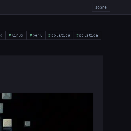
sobre
pd
linux
perl
politica
política