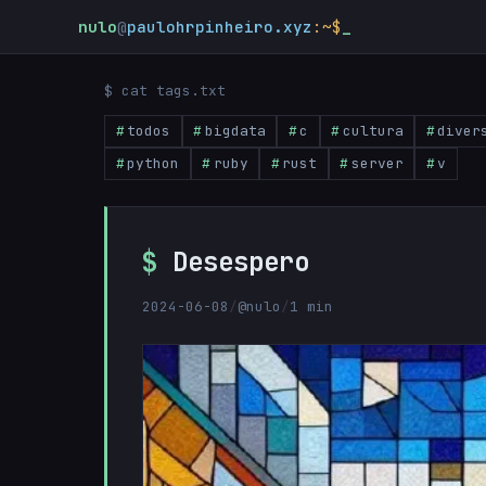
nulo
@
paulohrpinheiro.xyz
:~$
_
$ cat tags.txt
todos
bigdata
c
cultura
diver
python
ruby
rust
server
v
Desespero
2024-06-08
/
@nulo
/
1 min