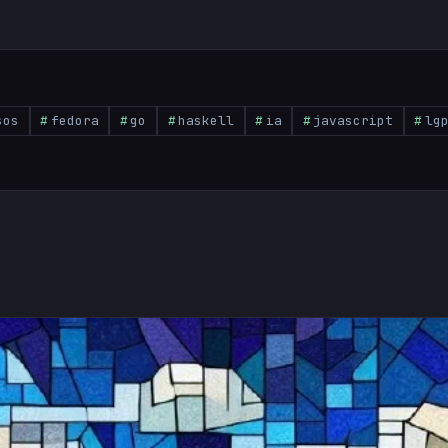
sos
fedora
go
haskell
ia
javascript
lg