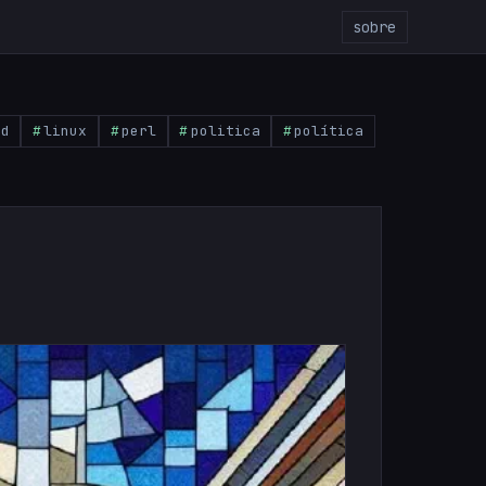
sobre
pd
linux
perl
politica
política