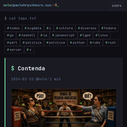
nulo
@
paulohrpinheiro.xyz
:~$
sobre
$ cat tags.txt
todos
bigdata
c
cultura
diversos
fedora
go
haskell
ia
javascript
lgpd
linux
perl
politica
política
python
ruby
rust
server
v
Contenda
2024-02-25
/
@nulo
/
1 min