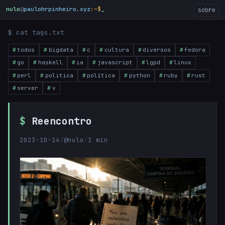
nulo
@
paulohrpinheiro.xyz
:~$
sobre
$ cat tags.txt
todos
bigdata
c
cultura
diversos
fedora
go
haskell
ia
javascript
lgpd
linux
perl
politica
política
python
ruby
rust
server
v
Reencontro
2023-10-14
/
@nulo
/
1 min